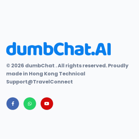
© 2026 dumbChat . All rights reserved. Proudly
made in Hong Kong Technical
Support@TravelConnect