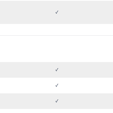
✓
✓
✓
✓