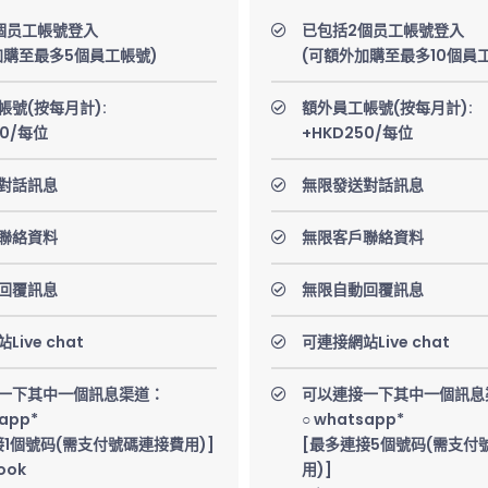
個员工帳號登入
已包括2個员工帳號登入
加購至最多5個員工帳號)
(可額外加購至最多10個員
帳號(按每月計):
額外員工帳號(按每月計):
00/每位
+HKD250/每位
對話訊息
無限發送對話訊息
聯絡資料
無限客戶聯絡資料
回覆訊息
無限自動回覆訊息
ive chat
可連接網站Live chat
一下其中一個訊息渠道：
可以連接一下其中一個訊息
sapp*
○ whatsapp*
接1個號码(需支付號碼連接費用)]
[最多連接5個號码(需支付
ook
用)]