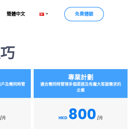
簡體中文
免費體驗
取巧
專業計劃
商戶及需同時管
適合需同時管理多個渠道及有龐大客服需求的
企業
800
/月
HKD
/月