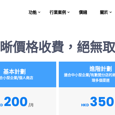
功能
行業案例
價錢
關於
晰價格收費，絕無
進階計劃
基本計劃
適合中小型企業/有數間分店的
合小型企業/個人商店
理多個渠道
200
350
KD
/月
HKD