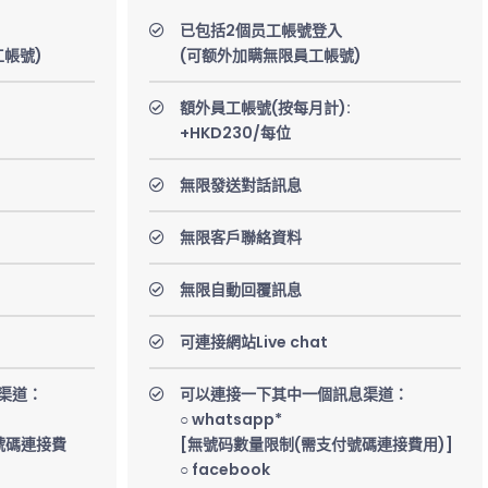
已包括2個员工帳號登入
工帳號)
(可额外加瞒無限員工帳號)
額外員工帳號(按每月計):
+HKD230/每位
無限發送對話訊息
無限客戶聯絡資料
無限自動回覆訊息
可連接網站Live chat
渠道：
可以連接一下其中一個訊息渠道：
○ whatsapp*
號碼連接費
[無號码數量限制(需支付號碼連接費用)]
○ facebook