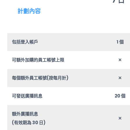
7 日
計劃內容
包括登入帳戶
1 個
可額外加購的員工帳號上限
✕
每個額外員工帳號(按每月計)
✕
可發送廣播訊息
20 個
額外廣播訊息
✕
(有效期為 30 日)