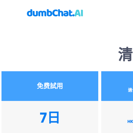
清
免费試用
適
7日
H