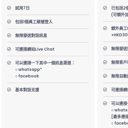
試用7日
已包括2
(可額外
包括1個員工賬號登入
額外員工
+HKD3
無限發送對話訊息
無限發送
可連接網站Live Chat
無限客戶
可以連接一下其中一個訊息渠道：
○ whatsapp*
○ facebook
無限自動
基本對話支援
可連接網站L
可以連接
○ what
[最多連
○ faceb