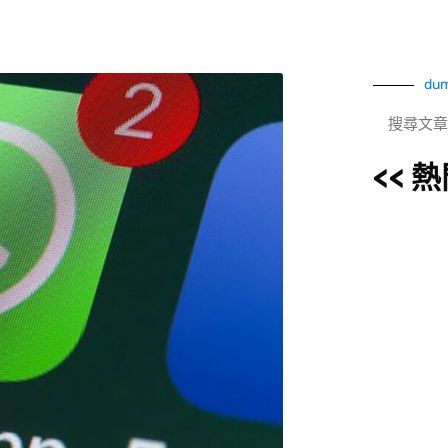
dum
<< 