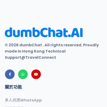
© 2026 dumbChat . All rights reserved. Proudly
made in Hong Kong Technical
Support@TravelConnect
關於功能
多人共用WhatsApp