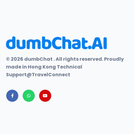
© 2026 dumbChat . All rights reserved. Proudly
made in Hong Kong Technical
Support@TravelConnect