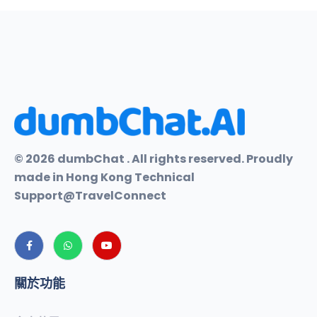
© 2026 dumbChat . All rights reserved. Proudly
made in Hong Kong Technical
Support@TravelConnect
關於功能