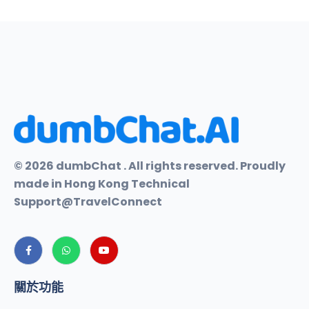
© 2026 dumbChat . All rights reserved. Proudly
made in Hong Kong Technical
Support@TravelConnect
關於功能