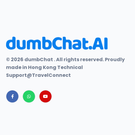
© 2026 dumbChat . All rights reserved. Proudly
made in Hong Kong Technical
Support@TravelConnect