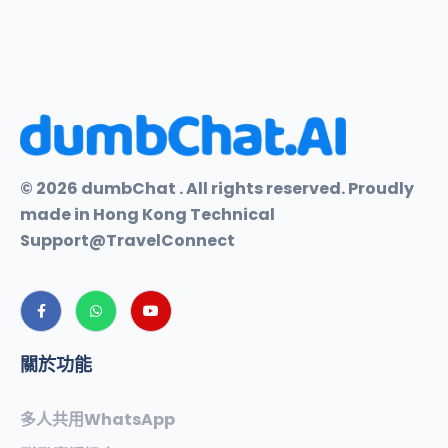
© 2026 dumbChat . All rights reserved. Proudly
made in Hong Kong Technical
Support@TravelConnect
關於功能
多人共用WhatsApp