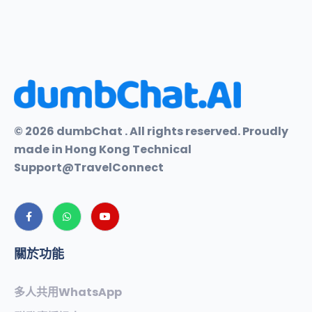
© 2026 dumbChat . All rights reserved. Proudly
made in Hong Kong Technical
Support@TravelConnect
關於功能
多人共用WhatsApp