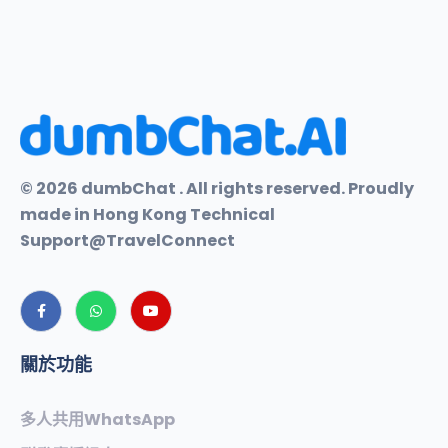
© 2026 dumbChat . All rights reserved. Proudly
made in Hong Kong Technical
Support@TravelConnect
關於功能
多人共用WhatsApp