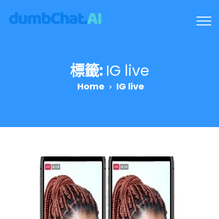
標籤:
IG live
Home
IG live