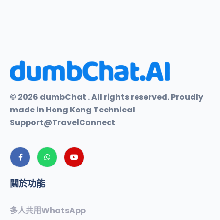
© 2026 dumbChat . All rights reserved. Proudly
made in Hong Kong Technical
Support@TravelConnect
關於功能
多人共用WhatsApp