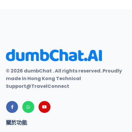
© 2026 dumbChat . All rights reserved. Proudly
made in Hong Kong Technical
Support@TravelConnect
關於功能