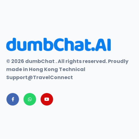
© 2026 dumbChat . All rights reserved. Proudly
made in Hong Kong Technical
Support@TravelConnect