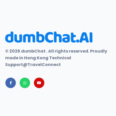
© 2026 dumbChat . All rights reserved. Proudly
made in Hong Kong Technical
Support@TravelConnect