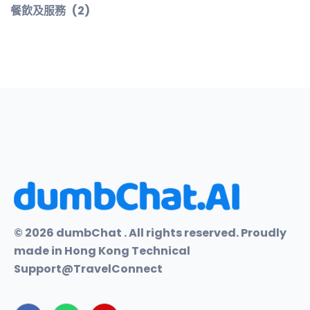
餐飲及服務
(2)
© 2026 dumbChat . All rights reserved. Proudly
made in Hong Kong Technical
Support@TravelConnect