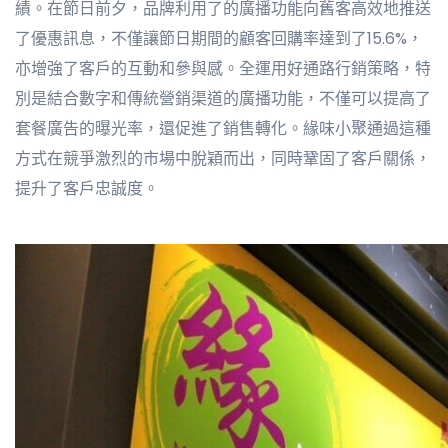
績。在節日前夕，品牌利用了的廣播功能向舊客高效地推送
了優惠訊息，不僅讓節日期間的顧客回購率達到了15.6%，
亦增強了客戶的互動和參與感。全運用好通路行銷策略，特
別是結合數字和傳統營銷渠道的廣播功能，不僅可以提高了
套餐廣告的曝光率，還促進了銷售轉化。緣味小聚通過這種
方式在競爭激烈的市場中脫穎而出，同時鞏固了客戶關係，
提升了客戶忠誠度。