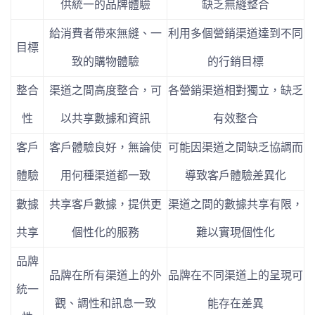
供統一的品牌體驗
缺乏無縫整合
給消費者帶來無縫、一
利用多個營銷渠道達到不同
目標
致的購物體驗
的行銷目標
整合
渠道之間高度整合，可
各營銷渠道相對獨立，缺乏
性
以共享數據和資訊
有效整合
客戶
客戶體驗良好，無論使
可能因渠道之間缺乏協調而
體驗
用何種渠道都一致
導致客戶體驗差異化
數據
共享客戶數據，提供更
渠道之間的數據共享有限，
共享
個性化的服務
難以實現個性化
品牌
品牌在所有渠道上的外
品牌在不同渠道上的呈現可
統一
觀、調性和訊息一致
能存在差異