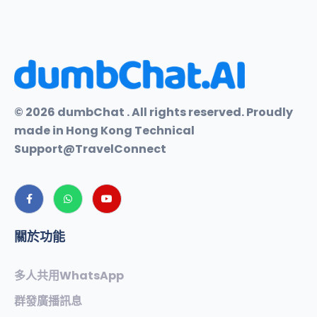
© 2026 dumbChat . All rights reserved. Proudly
made in Hong Kong Technical
Support@TravelConnect
關於功能
多人共用WhatsApp
群發廣播訊息