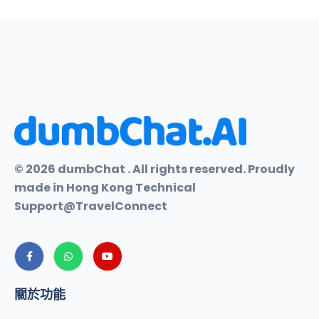
© 2026 dumbChat . All rights reserved. Proudly
made in Hong Kong Technical
Support@TravelConnect
關於功能