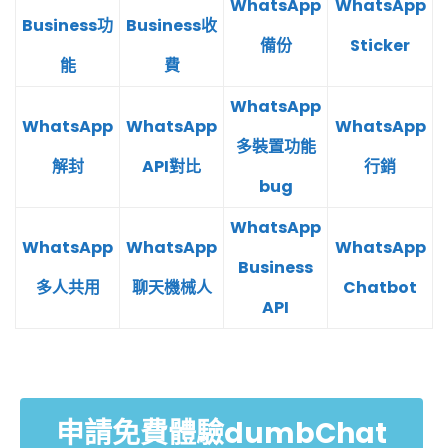
WhatsApp
WhatsApp
Business功
Business收
備份
Sticker
能
費
WhatsApp
WhatsApp
WhatsApp
WhatsApp
多裝置功能
解封
API對比
行銷
bug
WhatsApp
WhatsApp
WhatsApp
WhatsApp
Business
多人共用
聊天機械人
Chatbot
API
申請免費體驗dumbChat