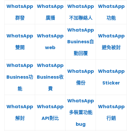
WhatsApp
WhatsApp
WhatsApp
WhatsApp
群發
廣播
不加聯絡人
功能
WhatsApp
WhatsApp
WhatsApp
WhatsApp
Business自
雙開
web
避免被封
動回覆
WhatsApp
WhatsApp
WhatsApp
WhatsApp
Business功
Business收
備份
Sticker
能
費
WhatsApp
WhatsApp
WhatsApp
WhatsApp
多裝置功能
解封
API對比
行銷
bug